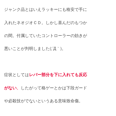
ジャンク品とはいえラッキーにも格安で手に
入れたネオジオＣＤ。しかし喜んだのもつか
の間。付属していたコントローラーの効きが
悪いことが判明しました(;´Д｀)。
症状としては
レバー部分を下に入れても
反
応
が
ない
。
したがって格ゲーとかは下段ガード
や必殺技がでないというある意味致命傷。