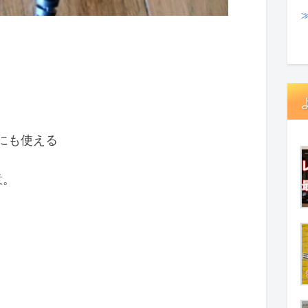
にも使える
意。