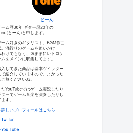
とーん
ゲーム歴30年 ギター歴20年の
Tone(とーん)と申します。
ゲーム好きのギタリスト。BGM作曲
家。流行りのゲームを追いかけ
るわけでもなく、気ままにレトロゲ
ームをメインに収集してます。
購入してきた商品は基本ツイッター
にて紹介していますので、よかった
らご覧くださいね。
またYouTubeではゲーム実況したり
ギターでゲーム音楽を演奏したりし
てます。
≫詳しいプロフィールはこちら
Twitter
You Tube