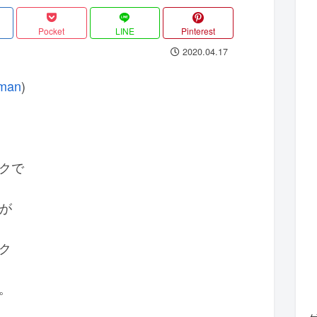
Pocket
LINE
Pinterest
2020.04.17
man
)
クで
すが
ク
。