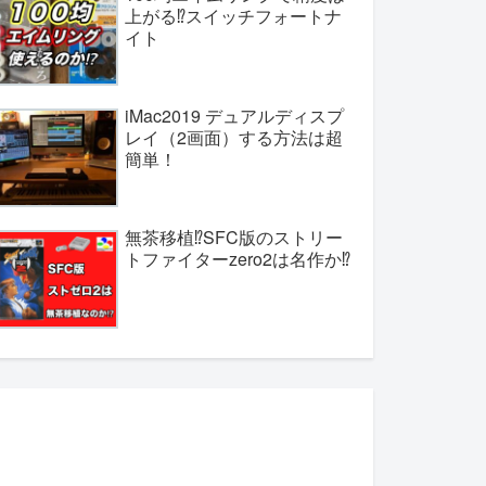
上がる⁉︎スイッチフォートナ
イト
iMac2019 デュアルディスプ
レイ（2画面）する方法は超
簡単！
無茶移植⁉︎SFC版のストリー
トファイターzero2は名作か⁉︎