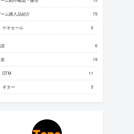
ゲーム購入品紹介
75
ゲオセール
5
雑談
6
音楽
19
DTM
11
ギター
5