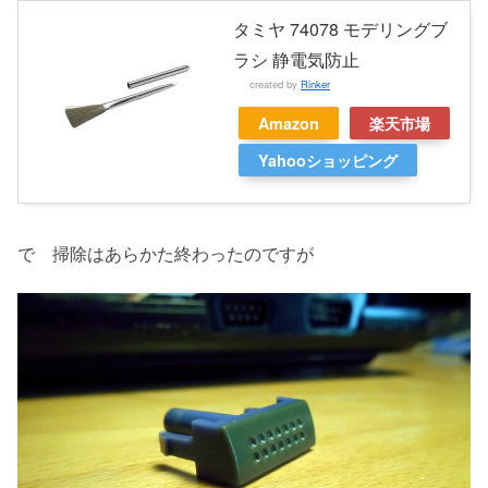
タミヤ 74078 モデリングブ
ラシ 静電気防止
created by
Rinker
Amazon
楽天市場
Yahooショッピング
で 掃除はあらかた終わったのですが