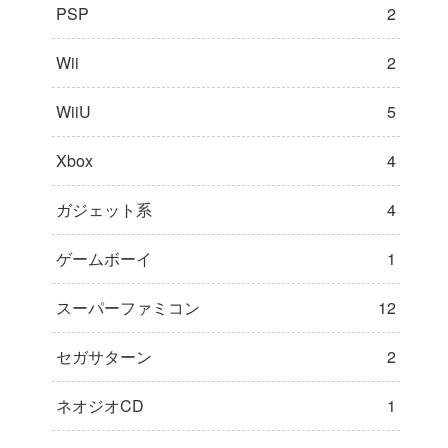
PSP
2
Wii
2
WiiU
5
Xbox
4
ガジェット系
4
ゲームボーイ
1
スーパーファミコン
12
セガサターン
2
ネオジオCD
1