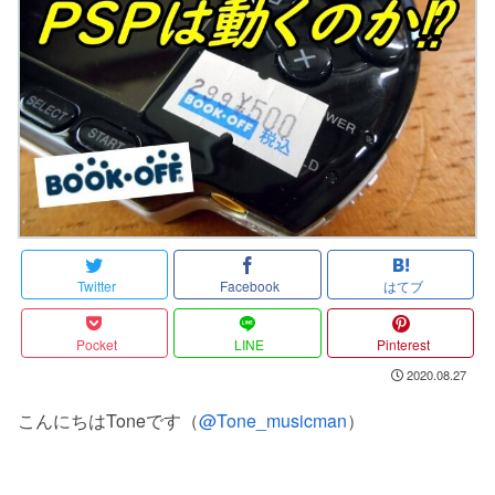
Twitter
Facebook
はてブ
Pocket
LINE
Pinterest
2020.08.27
こんにちはToneです（
@Tone_musicman
）