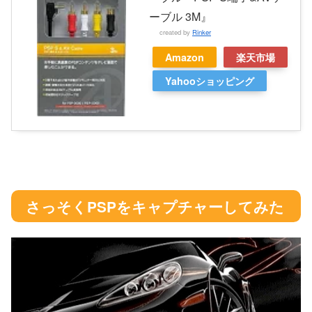
ーブル 3M』
created by
Rinker
Amazon
楽天市場
Yahooショッピング
さっそくPSPをキャプチャーしてみた