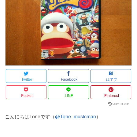
Twitter
Facebook
はてブ
Pocket
LINE
Pinterest
2021.08.22
こんにちはToneです（
@Tone_musicman
）