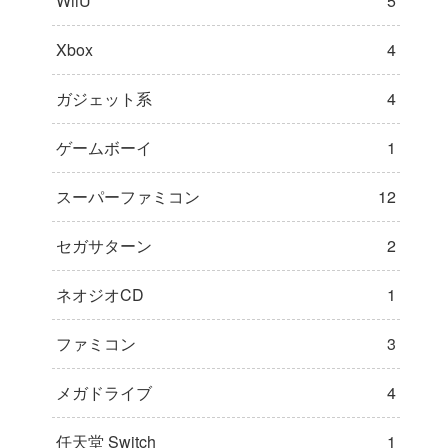
WiiU
5
Xbox
4
ガジェット系
4
ゲームボーイ
1
スーパーファミコン
12
セガサターン
2
ネオジオCD
1
ファミコン
3
メガドライブ
4
任天堂 Switch
1