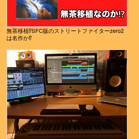
無茶移植⁉︎SFC版のストリートファイターzero2
は名作か⁉︎